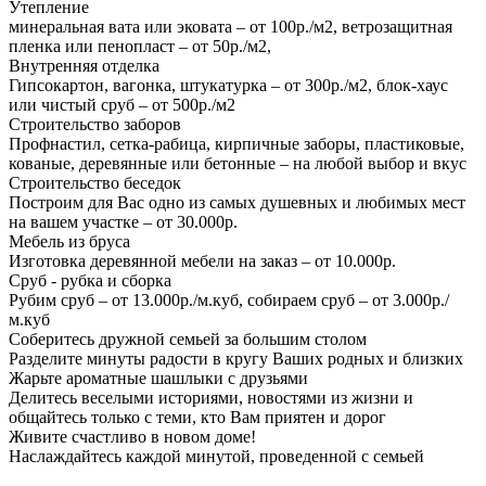
Утепление
минеральная вата или эковата – от 100р./м2, ветрозащитная
пленка или пенопласт – от 50р./м2,
Внутренняя отделка
Гипсокартон, вагонка, штукатурка – от 300р./м2, блок-хаус
или чистый сруб – от 500р./м2
Строительство заборов
Профнастил, сетка-рабица, кирпичные заборы, пластиковые,
кованые, деревянные или бетонные – на любой выбор и вкус
Строительство беседок
Построим для Вас одно из самых душевных и любимых мест
на вашем участке – от 30.000р.
Мебель из бруса
Изготовка деревянной мебели на заказ – от 10.000р.
Сруб - рубка и сборка
Рубим сруб – от 13.000р./м.куб, собираем сруб – от 3.000р./
м.куб
Соберитесь дружной семьей за большим столом
Разделите минуты радости в кругу Ваших родных и близких
Жарьте ароматные шашлыки с друзьями
Делитесь веселыми историями, новостями из жизни и
общайтесь только с теми, кто Вам приятен и дорог
Живите счастливо в новом доме!
Наслаждайтесь каждой минутой, проведенной с семьей