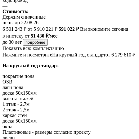
водопровод
—
Стоимость:
Держим сниженные
цены до 22.08.26
6 501 243 ₽
от 5 910 221 ₽
591 022 ₽
Вы экономите сегодня
в ипотеку
от
51 430 ₽/мес.
до 30 лет
подробнее
Показать всю комплектацию
Нажмите и посмотрите
На круглый год стандарт
от 6 279 610 ₽
На круглый год стандарт
покрытие пола
OSB
лаги пола
доска 50х150мм
высота этажей
1 этаж - 2,7м
2 этаж - 2,5м
каркас стен
доска 50х150мм
окна
Пластиковые - размеры согласно проекту
двери