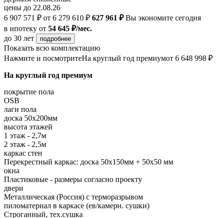
цены до 22.08.26
6 907 571 ₽
от 6 279 610 ₽
627 961 ₽
Вы экономите сегодня
в ипотеку
от
54 645 ₽/мес.
до 30 лет
подробнее
Показать всю комплектацию
Нажмите и посмотрите
На круглый год премиум
от 6 648 998 ₽
На круглый год премиум
покрытие пола
OSB
лаги пола
доска 50х200мм
высота этажей
1 этаж - 2,7м
2 этаж - 2,5м
каркас стен
Перекрестный каркас: доска 50х150мм + 50х50 мм
окна
Пластиковые - размеры согласно проекту
двери
Металлическая (Россия) с терморазрывом
пиломатериал в каркасе (ев/камерн. сушки)
Строганный, тех.сушка