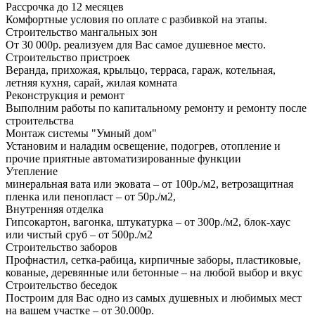
Рассрочка до 12 месяцев
Комфортные условия по оплате с разбивкой на этапы.
Строительство мангальных зон
От 30 000р. реализуем для Вас самое душевное место.
Строительство пристроек
Веранда, прихожая, крыльцо, терраса, гараж, котельная,
летняя кухня, сарай, жилая комната
Реконструкция и ремонт
Выполним работы по капитальному ремонту и ремонту после
строительства
Монтаж системы "Умный дом"
Установим и наладим освещение, подогрев, отопление и
прочие приятные автоматизированные функции
Утепление
минеральная вата или эковата – от 100р./м2, ветрозащитная
пленка или пенопласт – от 50р./м2,
Внутренняя отделка
Гипсокартон, вагонка, штукатурка – от 300р./м2, блок-хаус
или чистый сруб – от 500р./м2
Строительство заборов
Профнастил, сетка-рабица, кирпичные заборы, пластиковые,
кованые, деревянные или бетонные – на любой выбор и вкус
Строительство беседок
Построим для Вас одно из самых душевных и любимых мест
на вашем участке – от 30.000р.